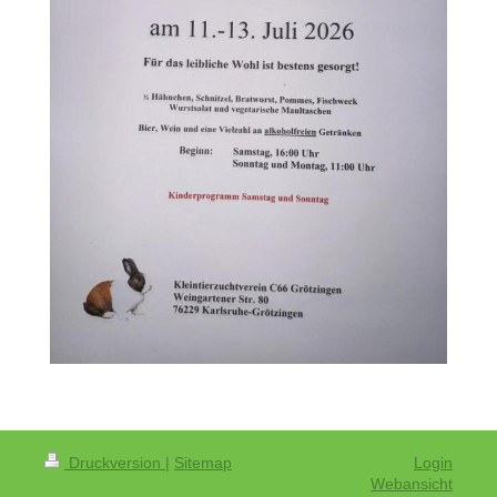
Druckversion
|
Sitemap
Login
Webansicht